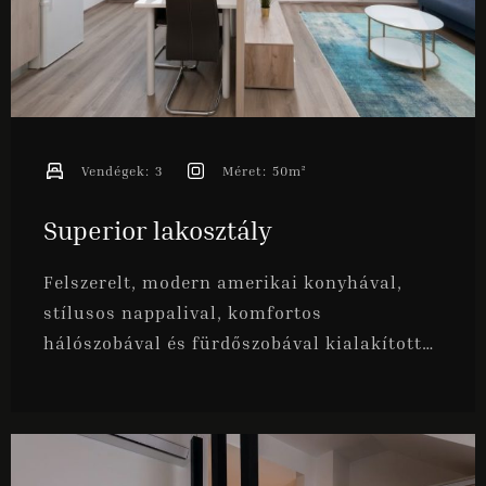
Bejelentkezés
Kijelentkezés
Vendégek:
3
Méret:
50m²
Vendégek
Superior lakosztály
1
Felszerelt, modern amerikai konyhával,
stílusos nappalival, komfortos
KERESÉS
hálószobával és fürdőszobával kialakított
apartmanjaink ideálisak 2 fő kényelmes
elszállásolására. Befogadóképessége
maximum 3 fő.