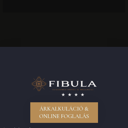
A lehető legjobb választás párok részére.
ÁRKALKULÁCIÓ &
ONLINE FOGLALÁS