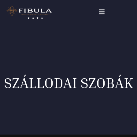
FIBULA RESIDENCE
CSOMAGAJÁNLATOK
SZOBÁINK
SZÁLLODAI SZOBÁK
WELLNESS & BEAUTY
GALÉRIA
KAPCSOLAT
Magyar