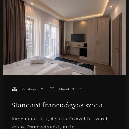
ONLINE FOGLALÁS
Vendégek:
2
Méret:
30m²
Standard franciaágyas szoba
Konyha nélküli, de kávéfőzővel felszerelt
szoba franciaággyal, mely…