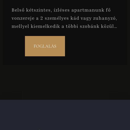
Belső kétszintes, ízléses apartmanunk fő
vonzereje a 2 személyes kád vagy zuhanyzó,
mellyel kiemelkedik a többi szobánk közül.
A lehető legjobb választás párok részére.
FOGLALÁS