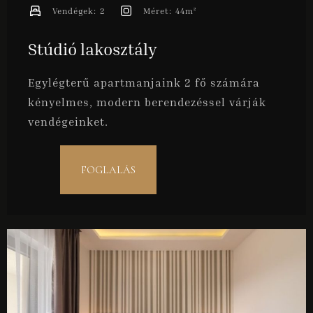
Vendégek:
2
Méret:
44m²
Stúdió lakosztály
Egylégterű apartmanjaink 2 fő számára
kényelmes, modern berendezéssel várják
vendégeinket.
FOGLALÁS