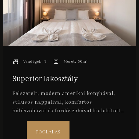
Bejelentkezés
Kijelentkezés
Vendégek:
3
Méret:
50m²
Superior lakosztály
Vendégek
Felszerelt, modern amerikai konyhával,
1
stílusos nappalival, komfortos
hálószobával és fürdőszobával kialakított
KERESÉS
apartmanjaink ideálisak 2 fő kényelmes
elszállásolására. Befogadóképessége
FOGLALÁS
maximum 3 fő.