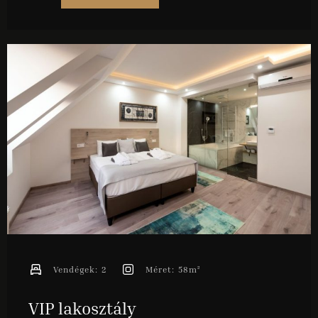
Vendégek:
2
Méret:
58m²
VIP lakosztály