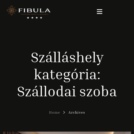
FIBULA RESIDENCE
Szálláshely
CSOMAGAJÁNLATOK
kategória:
SZOBÁINK
Szállodai szoba
WELLNESS & BEAUTY
GALÉRIA
Home
Archives
KAPCSOLAT
Magyar