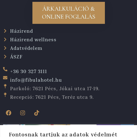
ÁRKALKULÁCIÓ &
ONLINE FOGLALÁS
Házirend
Házirend wellness
Adatvédelem
ÁSZF
+36 30 327 3111
info@fibulahotel.hu
Parkoló: 7621 Pécs, Jókai utca 17-19.
Recepció: 7621 Pécs, Teréz utca 9.
Fontosnak tartjuk az adatok védelmét