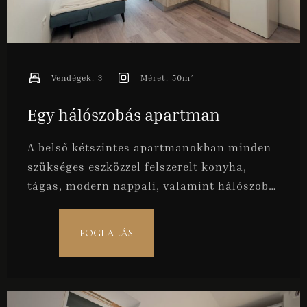
Vendégek:
3
Méret:
50m²
Egy hálószobás apartman
A belső kétszintes apartmanokban minden
szükséges eszközzel felszerelt konyha,
tágas, modern nappali, valamint hálószoba
és fürdőszoba várja vendégeinket. Ideális
pároknak, illetve maximum 3 fő részére.
FOGLALÁS