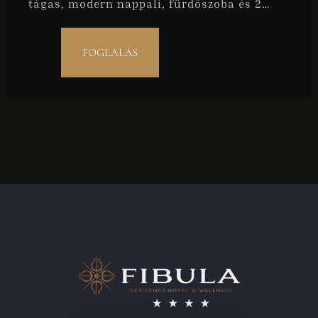
tágas, modern nappali, fürdőszoba és 2
hálószoba várja vendégeinket. Ideális
családoknak nagyobb gyermekekkel, baráti
FOGLALÁS
társaságoknak, illetve maximum 5 fő
részére.