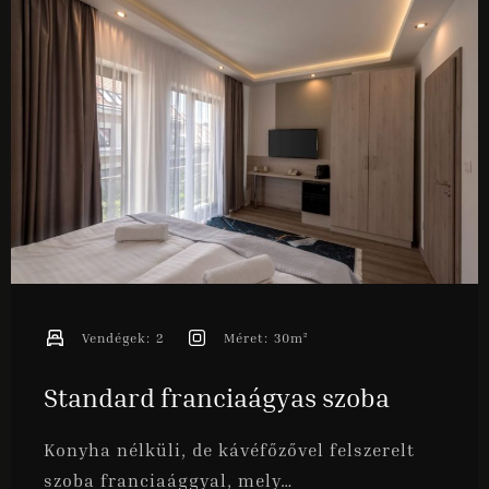
ONLINE FOGLALÁS
Vendégek:
2
Méret:
30m²
Standard franciaágyas szoba
Konyha nélküli, de kávéfőzővel felszerelt
szoba franciaággyal, mely…