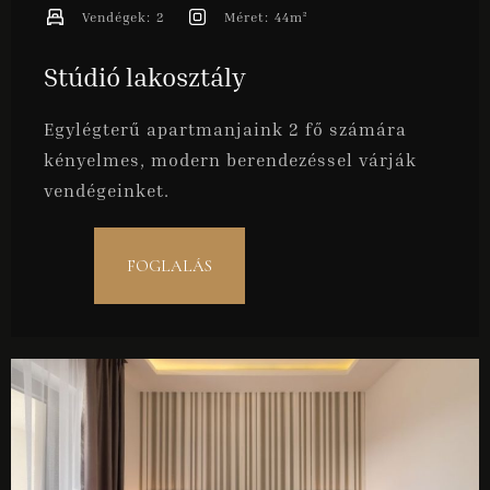
Vendégek:
2
Méret:
44m²
Stúdió lakosztály
Egylégterű apartmanjaink 2 fő számára
kényelmes, modern berendezéssel várják
vendégeinket.
FOGLALÁS