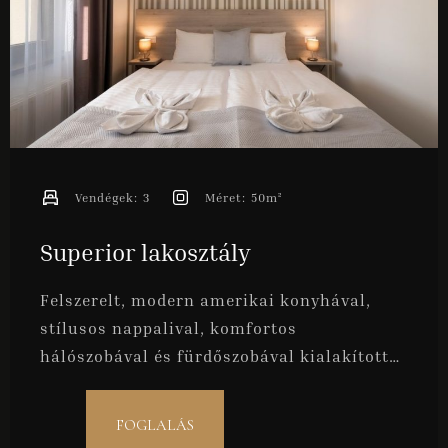
Vendégek:
3
Méret:
50m²
Superior lakosztály
Felszerelt, modern amerikai konyhával,
stílusos nappalival, komfortos
hálószobával és fürdőszobával kialakított
apartmanjaink ideálisak 2 fő kényelmes
elszállásolására. Befogadóképessége
FOGLALÁS
maximum 3 fő.