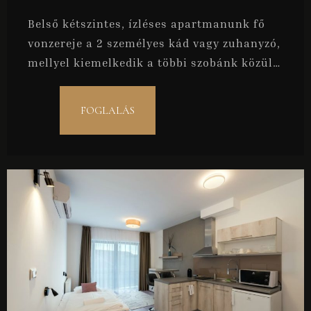
Vendégek
Belső kétszintes, ízléses apartmanunk fő
1
vonzereje a 2 személyes kád vagy zuhanyzó,
mellyel kiemelkedik a többi szobánk közül.
KERESÉS
A lehető legjobb választás párok részére.
FOGLALÁS