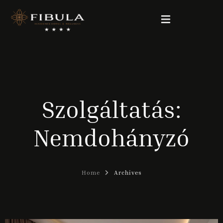
FIBULA RESIDENCE
CSOMAGAJÁNLATOK
Szolgáltatás:
SZOBÁINK
Nemdohányzó
WELLNESS & BEAUTY
GALÉRIA
Home
Archives
KAPCSOLAT
Magyar