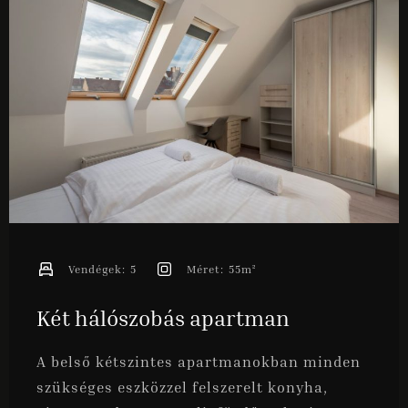
Vendégek:
5
Méret:
55m²
Két hálószobás apartman
A belső kétszintes apartmanokban minden
szükséges eszközzel felszerelt konyha,