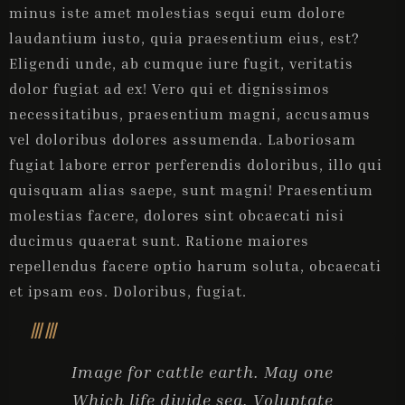
minus iste amet molestias sequi eum dolore
laudantium iusto, quia praesentium eius, est?
Eligendi unde, ab cumque iure fugit, veritatis
dolor fugiat ad ex! Vero qui et dignissimos
necessitatibus, praesentium magni, accusamus
vel doloribus dolores assumenda. Laboriosam
fugiat labore error perferendis doloribus, illo qui
quisquam alias saepe, sunt magni! Praesentium
molestias facere, dolores sint obcaecati nisi
ducimus quaerat sunt. Ratione maiores
repellendus facere optio harum soluta, obcaecati
et ipsam eos. Doloribus, fugiat.
Image for cattle earth. May one
Which life divide sea. Voluptate