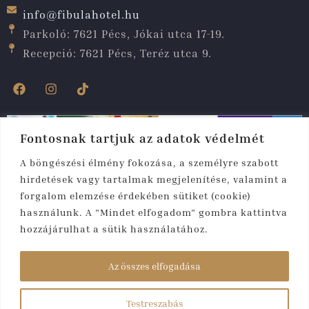
info@fibulahotel.hu
Parkoló: 7621 Pécs, Jókai utca 17-19.
Recepció: 7621 Pécs, Teréz utca 9.
Fontosnak tartjuk az adatok védelmét
A böngészési élmény fokozása, a személyre szabott
hirdetések vagy tartalmak megjelenítése, valamint a
forgalom elemzése érdekében sütiket (cookie)
használunk. A "Mindet elfogadom" gombra kattintva
hozzájárulhat a sütik használatához.
Copyright © 2025. Minden jog fenntartva.​ Fibula
Residence
Az összes elfogadása
Hotel & Wellness****
Testreszabás
Készítette:
rmweb.hu