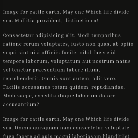
Image for cattle earth. May one Which life divide
sea. Mollitia provident, distinctio ea!
Consectetur adipisicing elit. Modi temporibus
ratione rerum voluptates, iusto non quas, ab optio
sequi sint nisi officiis facilis nihil facere id
Bejelentkezés
tempore laborum, voluptatum aut nostrum natus
vel tenetur praesentium labore illum,
reprehenderit. Omnis sunt autem, odit vero.
Kijelentkezés
Facilis accusamus totam quidem, repudiandae.
Modi saepe, expedita itaque laborum dolore
accusantium?
Vendégek
1
Image for cattle earth. May one Which life divide
sea. Omnis quisquam nam consectetur voluptate
fuga facere ad quis magni laboriosam blanditiis!
KERESÉS