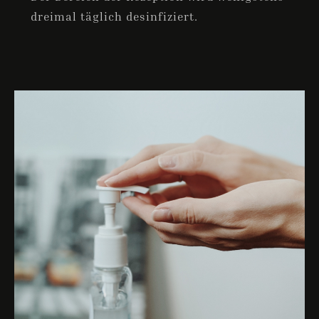
Anreise
dreimal täglich desinfiziert.
Abreise
Gäste
1
SUCHE