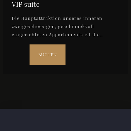
VIP suite
Die Hauptattraktion unseres inneren
zweigeschossigen, geschmackvoll
eingerichteten Appartements ist die
Badewanne/ Dusche für 2 Personen, mit der
es sich von unseren anderen Zimmern
BUCHEN
auszeichnet. Die beste Wahl für Paare.