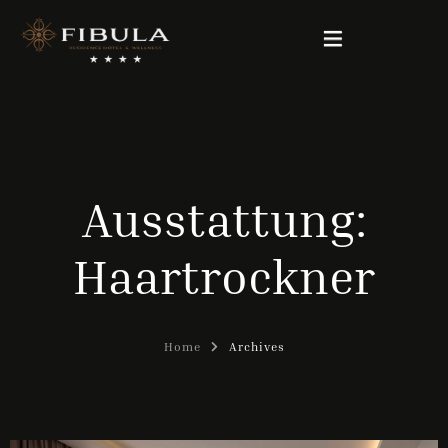
FIBULA RESIDENCE
PAKETANGEBOTE
Ausstattung:
UNSERE ZIMMER
Haartrockner
WELLNESS & BEAUTY
GALERIE
Home
Archives
KONTAKT
Deutsch