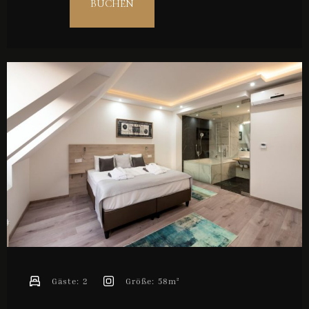
BUCHEN
Gäste:
2
Größe:
58m²