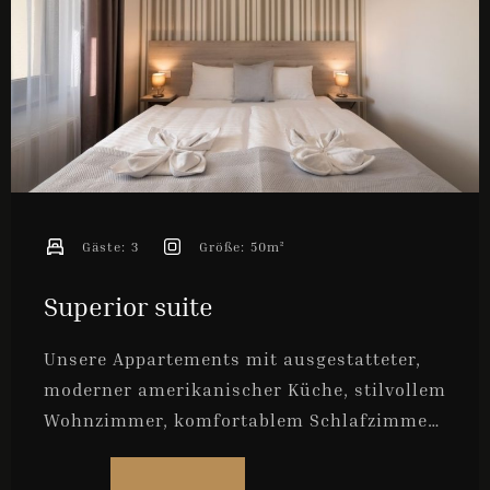
Anreise
Abreise
Gäste:
3
Größe:
50m²
Superior suite
Gäste
1
Unsere Appartements mit ausgestatteter,
moderner amerikanischer Küche, stilvollem
Wohnzimmer, komfortablem Schlafzimmer
SUCHE
und Badezimmer sind ideale Unterkünfte
für 2, max. 3 Personen.